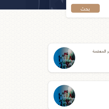
بحث
 المعقمة