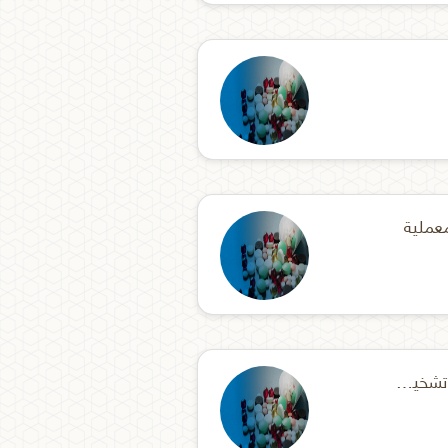
معملية
طلب الافراج عن مستلزمات تشخيصية وفق بروتوكول